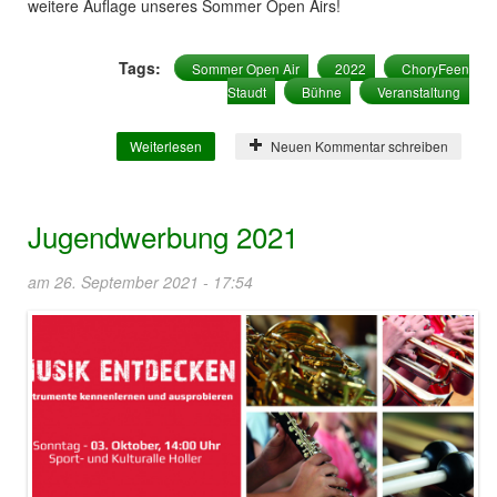
weitere Auflage unseres Sommer Open Airs!
Tags:
Sommer Open Air
2022
ChoryFeen
Staudt
Bühne
Veranstaltung
Weiterlesen
über Sommer Open Air 2022 mit den
Neuen Kommentar schreiben
ChoryFeen aus Staudt
Jugendwerbung 2021
am 26. September 2021 - 17:54