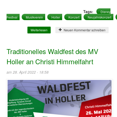
Tags:
Disney
Festival
Musikverein
Holler
Konzert
Neujahrskonzert
Weiterlesen
über "Disney Festival“ beim Musikverein
Neuen Kommentar schreiben
Holler
Traditionelles Waldfest des MV
Holler an Christi Himmelfahrt
am 28. April 2022 - 18:58