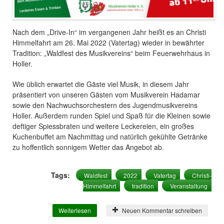
Nach dem „Drive-In“ im vergangenen Jahr heißt es an Christi
Himmelfahrt am 26. Mai 2022 (Vatertag) wieder in bewährter
Tradition: „Waldfest des Musikvereins“ beim Feuerwehrhaus in
Holler.
Wie üblich erwartet die Gäste viel Musik, in diesem Jahr
präsentiert von unseren Gästen vom Musikverein Hadamar
sowie den Nachwuchsorchestern des Jugendmusikvereins
Holler. Außerdem runden Spiel und Spaß für die Kleinen sowie
deftiger Spiessbraten und weitere Leckereien, ein großes
Kuchenbuffet am Nachmittag und natürlich gekühlte Getränke
zu hoffentlich sonnigem Wetter das Angebot ab.
Tags:
Waldfest
2022
Vatertag
Christi-
Himmelfahrt
tradition
Veranstaltung
Weiterlesen
über Traditionelles Waldfest des MV Holler
Neuen Kommentar schreiben
an Christi Himmelfahrt