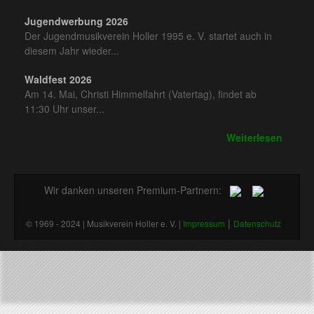
Jugendwerbung 2026
Der Jugendmusikverein Holler 1995 e. V. startet auch in
diesem Jahr wieder...
Waldfest 2026
Am 14. Mai, Christi Himmelfahrt (Vatertag), findet ab
11:30 Uhr unser...
Weiterlesen
Wir danken unseren Premium-Partnern:
|
© 1969 - 2024 | Musikverein Holler e. V. |
Impressum
Datenschutz