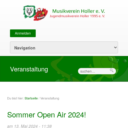
Anmelden
Sekundärmenü
Veranstaltung
Suche
Du bist hier:
Startseite
/ Veranstaltung
Sie sind hier
Sommer Open Air 2024!
am 13. Mai 2024 - 11:38