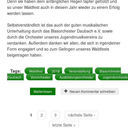
Denn sie haben dem anfänglichen Regen tapfer getrotzt und
so unser Waldfest auch in diesem Jahr wieder zu einem Erfolg
werden lassen.
Selbstverständlich ist das auch der guten musikalischen
Unterhaltung durch das Blasorchester Daubach e.V. sowie
durch die Orchester unseres Jugendmusikvereins zu
verdanken. Außerdem danken wir allen, die sich in irgendeiner
Form engagiert und so zum Gelingen unseres Waldfests
beigetragen haben.
Tags:
Waldfest
2018
Veranstaltung
Blasorchester
Daubach
Vororchester
Ausbildungsorchester
Jugendorcheste
Weiterlesen
über Auf unsere Gäste ist Verlass!
Neuen Kommentar schreiben
1
2
3
nächste Seite ›
Seiten
letzte Seite »