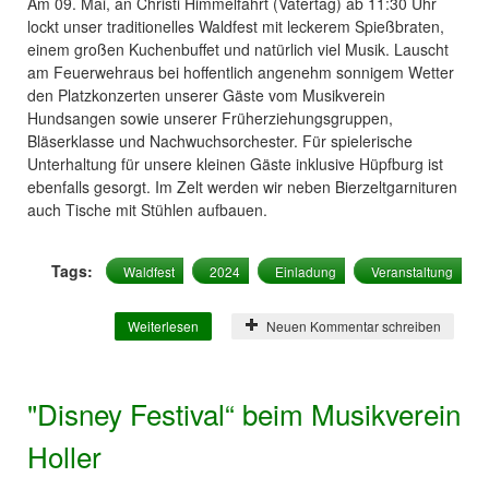
Am 09. Mai, an Christi Himmelfahrt (Vatertag) ab 11:30 Uhr
lockt unser traditionelles Waldfest mit leckerem Spießbraten,
einem großen Kuchenbuffet und natürlich viel Musik. Lauscht
am Feuerwehraus bei hoffentlich angenehm sonnigem Wetter
den Platzkonzerten unserer Gäste vom Musikverein
Hundsangen sowie unserer Früherziehungsgruppen,
Bläserklasse und Nachwuchsorchester. Für spielerische
Unterhaltung für unsere kleinen Gäste inklusive Hüpfburg ist
ebenfalls gesorgt. Im Zelt werden wir neben Bierzeltgarnituren
auch Tische mit Stühlen aufbauen.
Tags:
Waldfest
2024
Einladung
Veranstaltung
Weiterlesen
über Waldfest des Musikvereins Holler an
Neuen Kommentar schreiben
Christi Himmelfahrt
"Disney Festival“ beim Musikverein
Holler