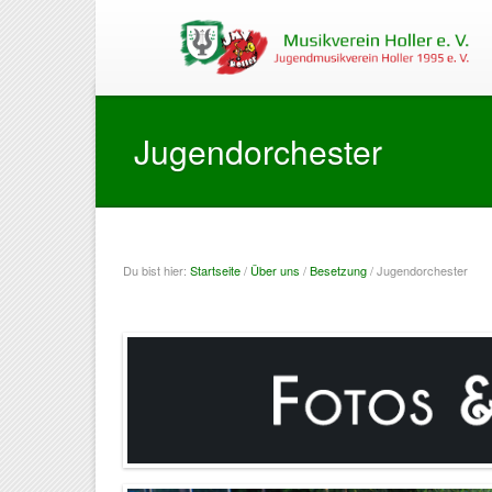
Jugendorchester
Du bist hier:
Startseite
/
Über uns
/
Besetzung
/ Jugendorchester
Sie sind hier