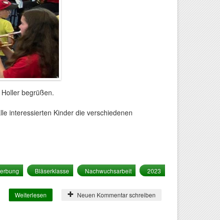
 Holler begrüßen.
lle interessierten Kinder die verschiedenen
erbung
Bläserklasse
Nachwuchsarbeit
2023
Weiterlesen
über Jugendwerbung 2023
Neuen Kommentar schreiben