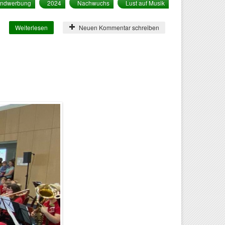
endwerbung
2024
Nachwuchs
Lust auf Musik
Weiterlesen
über Lust auf Musik? - Jugendwerbung
Neuen Kommentar schreiben
2024