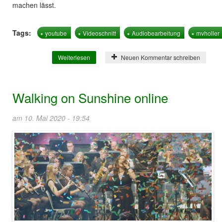
machen lässt.
Tags:
youtube
Videoschnitt
Audiobearbeitung
mvholler
Weiterlesen
über Wir schneiden und bearbeiten fleißig
Neuen Kommentar schreiben
Walking on Sunshine online
am 10. Mai 2020 - 19:54