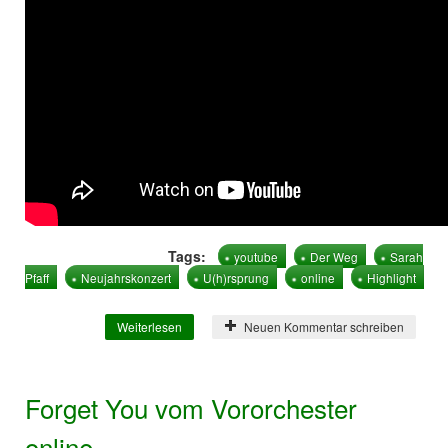
Tags:
youtube
Der Weg
Sarah
Pfaff
Neujahrskonzert
U(h)rsprung
online
Highlight
Weiterlesen
über Besonderes Highlight der
Neuen Kommentar schreiben
Neujahrskonzerte online
Forget You vom Vororchester
online