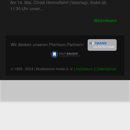
Am 14. Mai, Christi Himmelfahrt (Vatertag), findet ab
11:30 Uhr unser...
Weiterlesen
Wir danken unseren Premium-Partnern:
|
© 1969 - 2024 | Musikverein Holler e. V. |
Impressum
Datenschutz