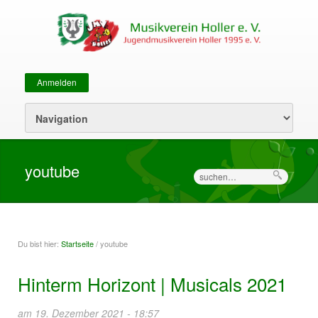
Anmelden
Sekundärmenü
youtube
Suche
Du bist hier:
Startseite
/ youtube
Sie sind hier
Hinterm Horizont | Musicals 2021
am 19. Dezember 2021 - 18:57