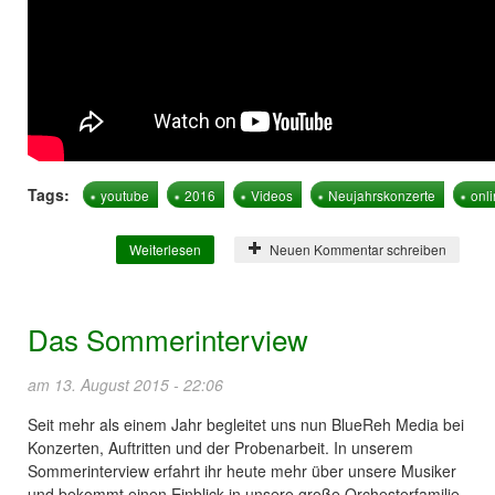
Tags:
youtube
2016
Videos
Neujahrskonzerte
onl
Weiterlesen
über Das erste Video der Neujahrskonzerte
Neuen Kommentar schreiben
2016 ist online
Das Sommerinterview
am 13. August 2015 - 22:06
Seit mehr als einem Jahr begleitet uns nun BlueReh Media bei
Konzerten, Auftritten und der Probenarbeit. In unserem
Sommerinterview erfahrt ihr heute mehr über unsere Musiker
und bekommt einen Einblick in unsere große Orchesterfamilie.