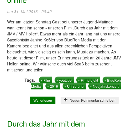
am 31. Mai 2016 - 20:42
Wer am letzten Sonntag Gast bei unserer Jugend-Matinee
war, kennt ihn schon - unseren Film „Durch das Jahr mit dem
JMV / MV Holler“. Etwas mehr als ein Jahr lang hat uns unsere
Saxofonistin Janine Keßler von BlueReh Media mit der
Kamera begleitet und aus allen erdenklichen Perspektiven
beleuchtet, wie vielseitig es sein kann, Musik zu machen. Ab
heute ist dieser Film, unser Erinnerungsstück an 20 Jahre JMV
Holler, online. Wir wünsche euch viel Spaß beim zusehen,
mitlachen und teilen.
Tags:
Film
youtube
Filmprojekt
BlueReh
Media
2016
Uhrsprung
Neujahrskonzert
Weiterlesen
über Forget You vom Vororchester online
Neuen Kommentar schreiben
Durch das Jahr mit dem