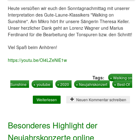
Heute versüßen wir euch den Sonntagnachmittag mit unserer
Interpretation des Gute-Laune-Klassikers "Walking on
Sunshine". Am Mikro hört ihr unsere Sängerin Theresa Keller.
Unser herzlicher Dank geht an Lorenz Wagner und Marius
Ferdinand für die Bearbeitung der Tonspuren bzw. den Schnitt!
Viel Spaß beim Anhören!
https://youtu.be/Ol4LZeNiE1w
Tags:
Walking on
Sunshine
youtube
2020
Neujahrskonzert
Best-Of
Weiterlesen
über Walking on Sunshine online
Neuen Kommentar schreiben
Besonderes Highlight der
Neujahrskonzerte online