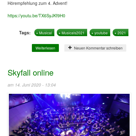
Hörempfehlung zum 4. Advent!
https://youtu.be/TX6SyJKf9H0
Tags:
Musical
Musicals2021
youtube
2021
Weiterlesen
über Hinterm Horizont | Musicals 2021
Neuen Kommentar schreiben
Skyfall online
am 14. Juni 2020 - 13:04