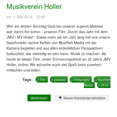
Musikverein Holler
am 1. Mai 2016 - 12:55
Wer am letzten Sonntag Gast bei unserer Jugend-Matinee
war, kennt ihn schon - unseren Film „Durch das Jahr mit dem
JMV / MV Holler“. Etwas mehr als ein Jahr lang hat uns unsere
Saxofonistin Janine Keßler von BlueReh Media mit der
Kamera begleitet und aus allen erdenklichen Perspektiven
beleuchtet, wie vielseitig es sein kann, Musik zu machen. Ab
heute ist dieser Film, unser Erinnerungsstück an 20 Jahre JMV
Holler, online. Wir wünsche euch viel Spaß beim zusehen,
mitlachen und teilen.
Tags:
Film
youtube
Filmprojekt
BlueReh
Media
2016
Weiterlesen
über Durch das Jahr mit dem Musikverein
Neuen Kommentar schreiben
Holler