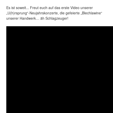
Es ist soweit... Freut euch auf das erste Video unserer
„U(h)rsprung“-Neujahrskonzerte, die gefeierte „Blechlawine“
unserer Handwerk… äh Schlagzeuger!