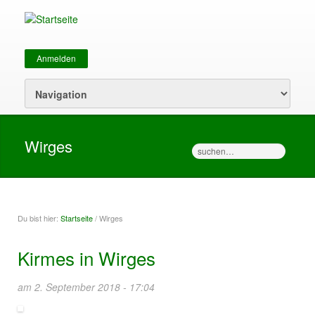
Anmelden
Sekundärmenü
Wirges
Suche
Du bist hier:
Startseite
/ Wirges
Sie sind hier
Kirmes in Wirges
am 2. September 2018 - 17:04