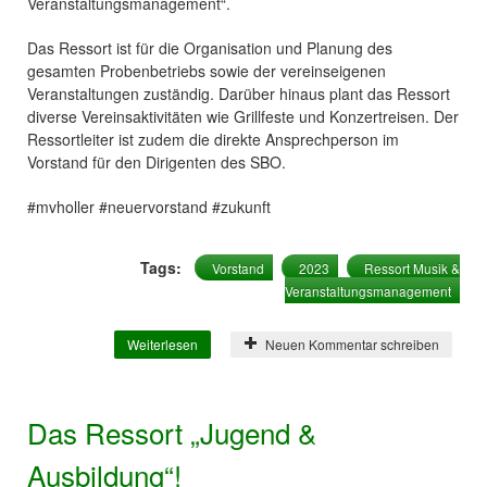
Veranstaltungsmanagement“.
Das Ressort ist für die Organisation und Planung des
gesamten Probenbetriebs sowie der vereinseigenen
Veranstaltungen zuständig. Darüber hinaus plant das Ressort
diverse Vereinsaktivitäten wie Grillfeste und Konzertreisen. Der
Ressortleiter ist zudem die direkte Ansprechperson im
Vorstand für den Dirigenten des SBO.
#mvholler #neuervorstand #zukunft
Tags:
Vorstand
2023
Ressort Musik &
Veranstaltungsmanagement
Weiterlesen
über Das Ressort „Musik &
Neuen Kommentar schreiben
Veranstaltungsmanagement“!
Das Ressort „Jugend &
Ausbildung“!