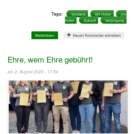
Tags:
Vorstand
MV Holler
jmv
holler
Zukunft
Verjüngung
Weiterlesen
über Unser neuer Vorstand!
Neuen Kommentar schreiben
Ehre, wem Ehre gebührt!
am 2. August 2023 - 17:54