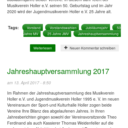
Musikverein Holler e.V. seinen 50. Geburtstag und im Jahr
2020 wird der Jugendmusikverein Holler e.V. 25 Jahre alt.
Tags:
Vorstand
Vorstandswahlen
Jubiläumsjahr
50
Jahre MV
25 Jahre JMV
Jahreshauptversammlung
Weiterlesen
über Vorstand neu gewählt - In 2019 und
Neuen Kommentar schreiben
2020 hat der Musikverein Holler viel vor
Jahreshauptversammlung 2017
am 13. April 2017 - 8:50
Im Rahmen der Jahreshauptversammlung des Musikverein
Holler e.V. und Jugendmusikverein Holler 1995 e. V. im neuen
Vereinsraum der Sport-und Kulturhalle Holler zogen beide
Vereine Ihre Bilanz des abgelaufenen Jahres. In Ihren
Jahresberichten gingen sowohl der Vereinsvorsitzende Theo
Ferdinand als auch Kassierer Thomas Weidenfeller auf die