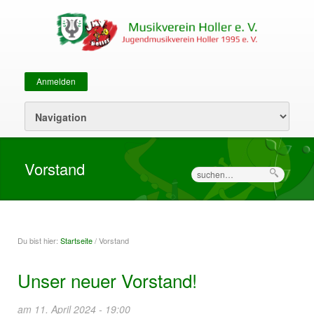
Anmelden
Sekundärmenü
Vorstand
Suche
Du bist hier:
Startseite
/ Vorstand
Sie sind hier
Unser neuer Vorstand!
am 11. April 2024 - 19:00