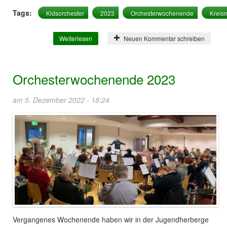
Tags:
Kidsorchester
2023
Orchesterwochenende
Kreis
Weiterlesen
über Kids-Orchester 2023
Neuen Kommentar schreiben
Orchesterwochenende 2023
am 5. Dezember 2022 - 18:24
Vergangenes Wochenende haben wir in der Jugendherberge