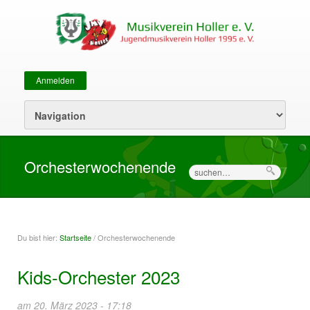
Anmelden
Sekundärmenü
Orchesterwochenende
Suche
Du bist hier:
Startseite
/ Orchesterwochenende
Sie sind hier
Kids-Orchester 2023
am 20. März 2023 - 17:18