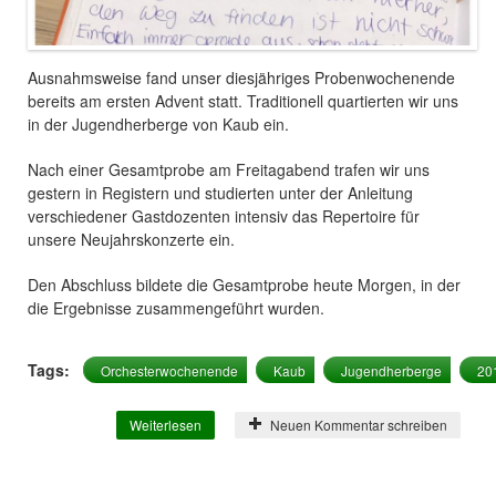
Ausnahmsweise fand unser diesjähriges Probenwochenende
bereits am ersten Advent statt. Traditionell quartierten wir uns
in der Jugendherberge von Kaub ein.
Nach einer Gesamtprobe am Freitagabend trafen wir uns
gestern in Registern und studierten unter der Anleitung
verschiedener Gastdozenten intensiv das Repertoire für
unsere Neujahrskonzerte ein.
Den Abschluss bildete die Gesamtprobe heute Morgen, in der
die Ergebnisse zusammengeführt wurden.
Tags:
Orchesterwochenende
Kaub
Jugendherberge
20
Weiterlesen
über Orchesterwochenende in Kaub
Neuen Kommentar schreiben