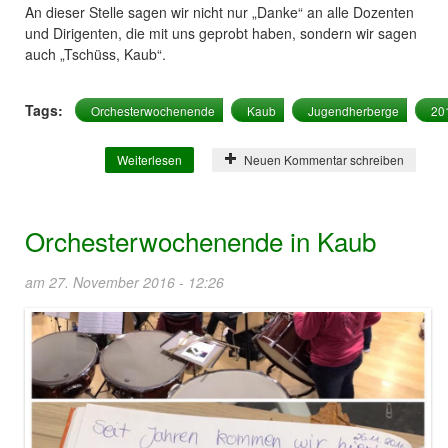
An dieser Stelle sagen wir nicht nur „Danke“ an alle Dozenten
und Dirigenten, die mit uns geprobt haben, sondern wir sagen
auch „Tschüss, Kaub“.
Tags:
Orchesterwochenende
Kaub
Jugendherberge
20
Weiterlesen
über Orchesterwochenende 2017
Neuen Kommentar schreiben
Orchesterwochenende in Kaub
am 27. November 2016 - 12:26