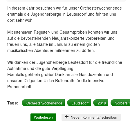
In diesem Jahr besuchten wir für unser Orchesterwochenende
erstmals die Jugendherberge in Leutesdorf und fühlten uns
dort sehr wohl.
Mit intensiven Register- und Gesamtproben konnten wir uns
auf die bevorstehenden Neujahrskonzerte vorbereiten und
freuen uns, alle Gäste im Januar zu einem großen
musikalischen Abenteuer mitnehmen zu dürfen.
Wir danken der Jugendherberge Leutesdorf für die freundliche
Aufnahme und die gute Verpflegung.
Ebenfalls geht ein großer Dank an alle Gastdozenten und
unseren Dirigenten Ulrich Reifenrath für die intensive
Probenarbeit.
Tags:
Orchesterwochenende
Leutesdorf
2018
Vorberei
Weiterlesen
über Orchesterwochenende in Leutesdorf
Neuen Kommentar schreiben