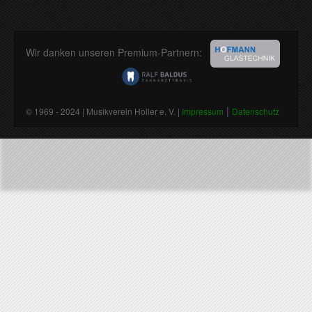
Wir danken unseren Premium-Partnern:
|
© 1969 - 2024 | Musikverein Holler e. V. |
Impressum
Datenschutz