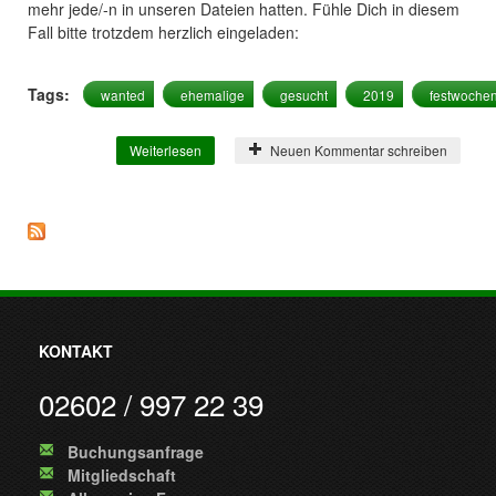
mehr jede/-n in unseren Dateien hatten. Fühle Dich in diesem
Fall bitte trotzdem herzlich eingeladen:
Tags:
wanted
ehemalige
gesucht
2019
festwoche
Weiterlesen
über Wanted - Ehemalige Musiker/innen
Neuen Kommentar schreiben
gesucht
KONTAKT
02602 / 997 22 39
Buchungsanfrage
Mitgliedschaft