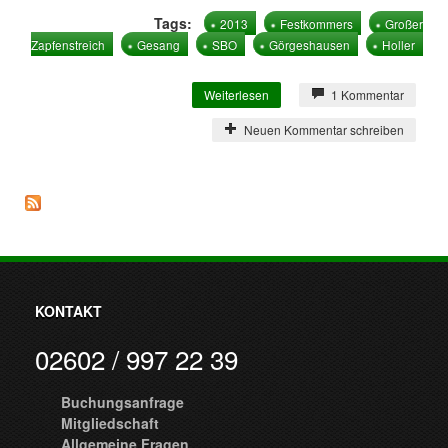
Tags:
2013
Festkommers
Großer
Zapfenstreich
Gesang
SBO
Görgeshausen
Holler
Weiterlesen
über Großer Zapfenstreich
1 Kommentar
in Görgeshausen
Neuen Kommentar schreiben
KONTAKT
02602 / 997 22 39
Buchungsanfrage
Mitgliedschaft
Allgemeine Fragen