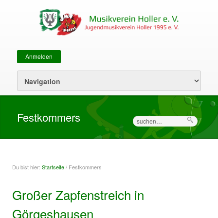
Anmelden
Sekundärmenü
Festkommers
Suche
Du bist hier:
Startseite
/ Festkommers
Sie sind hier
Großer Zapfenstreich in
Görgeshausen