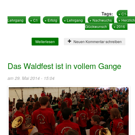
Tags:
C1-
Lehrgang
C1
Erfolg
Lehrgang
Nachwuchs
Herzlic
Glückwunsch
2016
Weiterlesen
über C1-Lehrgang erfolgreich absolviert
Neuen Kommentar schreiben
Das Waldfest ist in vollem Gange
am 29. Mai 2014 - 15:04