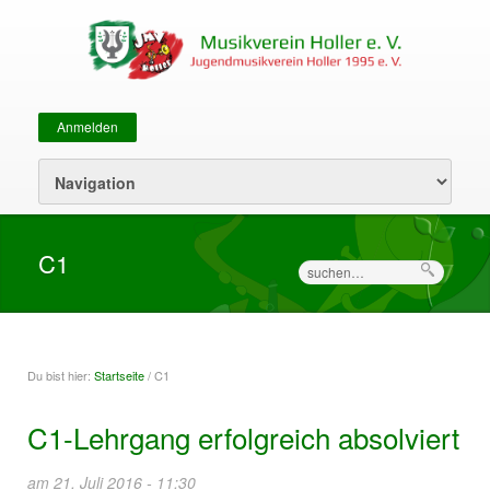
Anmelden
Sekundärmenü
C1
Suche
Du bist hier:
Startseite
/ C1
Sie sind hier
C1-Lehrgang erfolgreich absolviert
am 21. Juli 2016 - 11:30