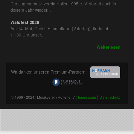
Der Jugendmusikverein Holler 1995 e. V. startet auch in
diesem Jahr wieder...
Waldfest 2026
Am 14. Mai, Christi Himmelfahrt (Vatertag), findet ab
11:30 Uhr unser...
Weiterlesen
Wir danken unseren Premium-Partnern:
|
© 1969 - 2024 | Musikverein Holler e. V. |
Impressum
Datenschutz