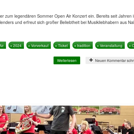
der zum legendären Sommer Open Air Konzert ein. Bereits seit Jahren i
Kalenders und erfreut sich großer Beliebtheit bei Musikliebhabern aus N
ir
2024
Vorverkauf
Ticket
tradition
Veranstaltung
O
Weiterlesen
über Sommer Open Air 2024!
Neuen Kommentar schr