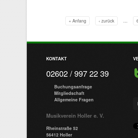
« Anfang
‹ zurück
…
Seiten
KONTAKT
V
02602 / 997 22 39
Buchungsanfrage
Mitgliedschaft
Allgemeine Fragen
Musikverein Holler e. V.
Rheinstraße 52
56412 Holler