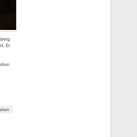
sberg
nt. Er
schon
iamant!
eiben