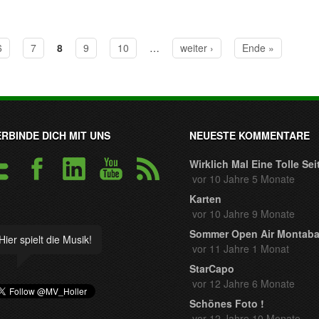
6
7
8
9
10
…
weiter ›
Ende »
ERBINDE DICH MIT UNS
NEUESTE KOMMENTARE
Wirklich Mal Eine Tolle Sei
vor 10 Jahre 5 Monate
Karten
vor 10 Jahre 9 Monate
Sommer Open Air Montaba
Hier spielt die Musik!
vor 11 Jahre 1 Monat
StarCapo
vor 12 Jahre 6 Monate
Schönes Foto !
vor 12 Jahre 10 Monate