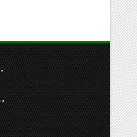
te
ur