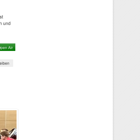
st
ah und
pen Air
eiben