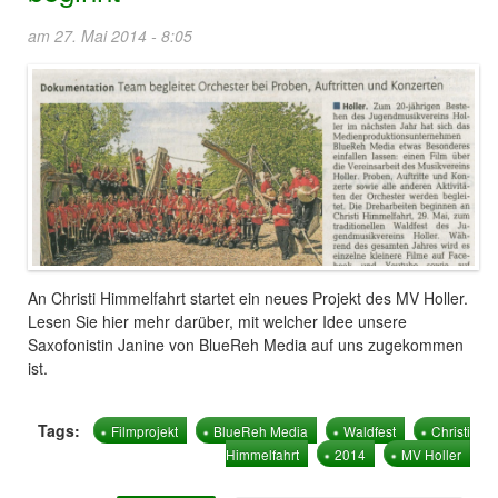
am 27. Mai 2014 - 8:05
An Christi Himmelfahrt startet ein neues Projekt des MV Holler.
Lesen Sie hier mehr darüber, mit welcher Idee unsere
Saxofonistin Janine von BlueReh Media auf uns zugekommen
ist.
Tags:
Filmprojekt
BlueReh Media
Waldfest
Christi
Himmelfahrt
2014
MV Holler