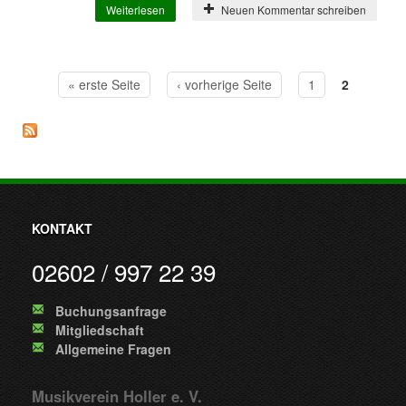
Weiterlesen
über Neues Projekt des MV Holler beginnt
Neuen Kommentar schreiben
« erste Seite
‹ vorherige Seite
1
2
Seiten
KONTAKT
02602 / 997 22 39
Buchungsanfrage
Mitgliedschaft
Allgemeine Fragen
Musikverein Holler e. V.