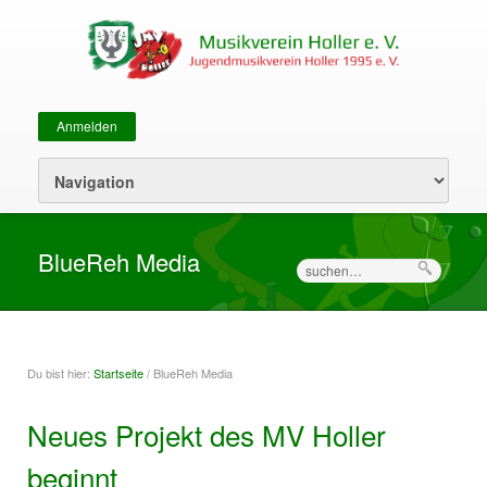
Anmelden
Sekundärmenü
BlueReh Media
Suche
Du bist hier:
Startseite
/ BlueReh Media
Sie sind hier
Neues Projekt des MV Holler
beginnt