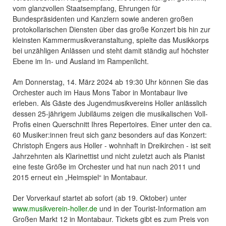
vom glanzvollen Staatsempfang, Ehrungen für
Bundespräsidenten und Kanzlern sowie anderen großen
protokollarischen Diensten über das große Konzert bis hin zur
kleinsten Kammermusikveranstaltung, spielte das Musikkorps
bei unzähligen Anlässen und steht damit ständig auf höchster
Ebene im In- und Ausland im Rampenlicht.
Am Donnerstag, 14. März 2024 ab 19:30 Uhr können Sie das
Orchester auch im Haus Mons Tabor in Montabaur live
erleben. Als Gäste des Jugendmusikvereins Holler anlässlich
dessen 25-jährigem Jubiläums zeigen die musikalischen Voll-
Profis einen Querschnitt Ihres Repertoires. Einer unter den ca.
60 Musiker:innen freut sich ganz besonders auf das Konzert:
Christoph Engers aus Holler - wohnhaft in Dreikirchen - ist seit
Jahrzehnten als Klarinettist und nicht zuletzt auch als Pianist
eine feste Größe im Orchester und hat nun nach 2011 und
2015 erneut ein „Heimspiel“ in Montabaur.
Der Vorverkauf startet ab sofort (ab 19. Oktober) unter
www.musikverein-holler.de
und in der Tourist-Information am
Großen Markt 12 in Montabaur. Tickets gibt es zum Preis von