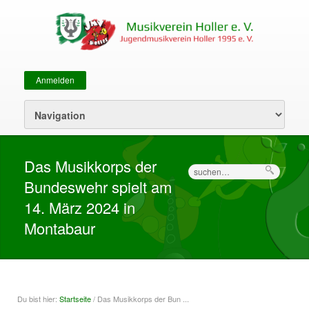
Anmelden
Sekundärmenü
Das Musikkorps der
Suche
Bundeswehr spielt am
14. März 2024 in
Montabaur
Du bist hier:
Startseite
/ Das Musikkorps der Bun ...