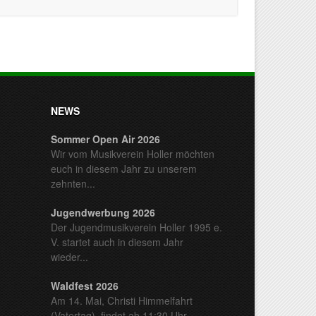
NEWS
Sommer Open Air 2026
Wir vom Musikverein Holler möchten
euch in diesem Jahr zu unserem
zehnten...
Jugendwerbung 2026
Der Jugendmusikverein Holler 1995 e.
V. startet auch in diesem Jahr
wieder...
Waldfest 2026
Am 14. Mai, Christi Himmelfahrt
(Vatertag), findet ab 11:30 Uhr