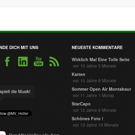
NDE DICH MIT UNS
NEUESTE KOMMENTARE
Wirklich Mal Eine Tolle Seite
vor 10 Jahre 5 Monate
Karten
vor 10 Jahre 9 Monate
Sommer Open Air Montabaur
spielt die Musik!
vor 11 Jahre 1 Monat
StarCapo
vor 12 Jahre 6 Monate
Schönes Foto !
vor 12 Jahre 10 Monate