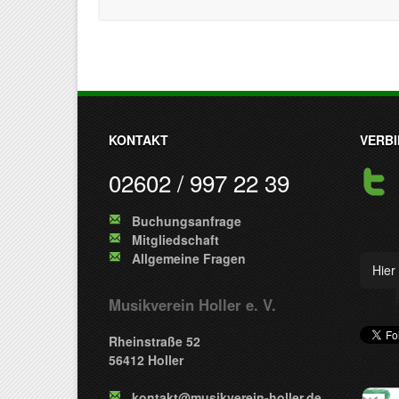
KONTAKT
VERBI
02602 / 997 22 39
Buchungsanfrage
Mitgliedschaft
Allgemeine Fragen
Hier 
Musikverein Holler e. V.
Rheinstraße 52
56412 Holler
kontakt@musikverein-holler.de