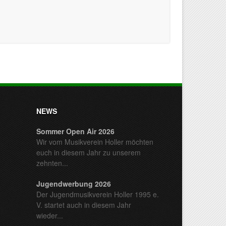
NEWS
Sommer Open Air 2026
Wir vom Musikverein Holler möchten
euch in diesem Jahr zu unserem
zehnten...
Jugendwerbung 2026
Der Jugendmusikverein Holler 1995 e.
V. startet auch in diesem Jahr
wieder...