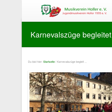
Karnevalszüge begleitet
Du bist hier:
Startseite
/ Karnevalszüge begleit ...
Sie sind hier