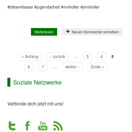
#bläserklasse #jugendarbeit #mvholler #jmvholler
Weiterlesen
über Unsere neue Bläserklasse hat
Neuen Kommentar schreiben
begonnen!
« Anfang
‹ zurück
…
3
4
5
Seiten
6
7
…
weiter ›
Ende »
Soziale Netzwerke
Verbinde dich jetzt mit uns!