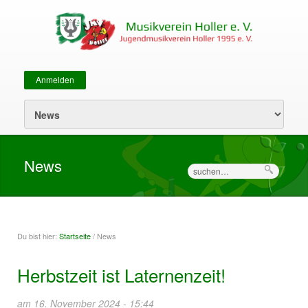
Anmelden
Sekundärmenü
News
Suche
Du bist hier:
Startseite
/ News
Sie sind hier
Herbstzeit ist Laternenzeit!
am 16. November 2024 - 15:44